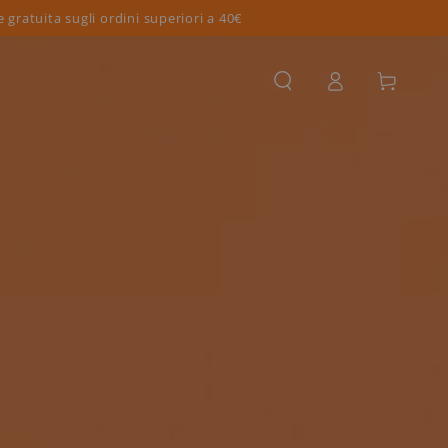
 gratuita sugli ordini superiori a 40€
Accesso
Carello